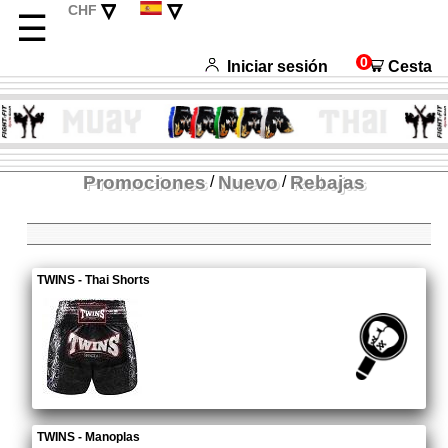
▿
▿
CHF
☰
EUR
Deutsch
USD
English
0
Iniciar sesión
Cesta
Français
Italiano
Promociones
Nuevo
Rebajas
/
/
TWINS - Thai Shorts
TWINS - Manoplas