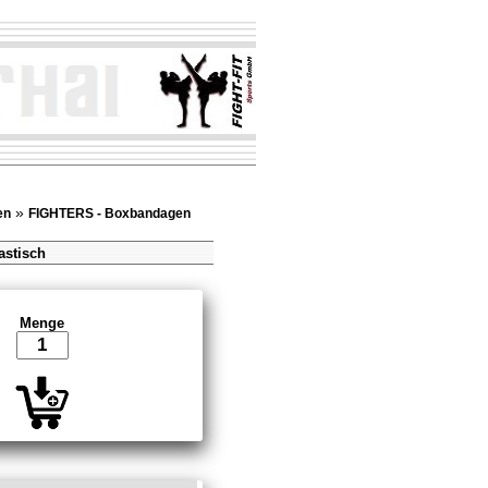
»
en
FIGHTERS - Boxbandagen
astisch
Menge