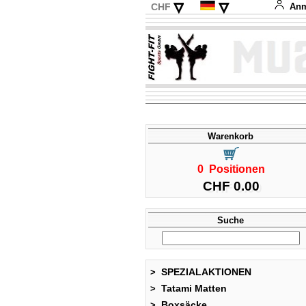
▿
▿
CHF
Anm
EUR
English
USD
Français
Italiano
Español
Warenkorb
0 Positionen
CHF 0.00
Suche
SPEZIALAKTIONEN
>
Tatami Matten
>
Boxsäcke
>