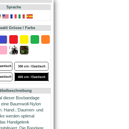
Sprache
wahl Grösse / Farbe
tikelbeschreibung
al dieser Boxbandage
s eine Baumwoll-Nylon
n. Hand-, Daumen- und
nke werden optimal
 das Handgelenk
tabilisiert. Die Bandage