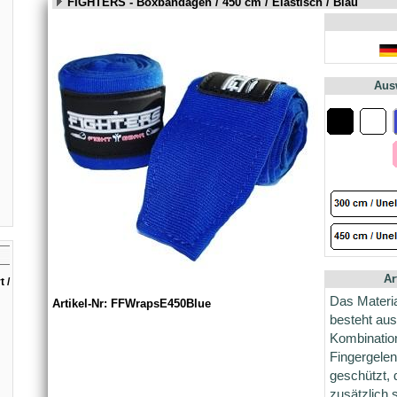
FIGHTERS - Boxbandagen / 450 cm / Elastisch / Blau
Aus
Ar
 /
Das Materi
Artikel-Nr: FFWrapsE450Blue
besteht au
Kombinatio
Fingergele
geschützt,
zusätzlich s