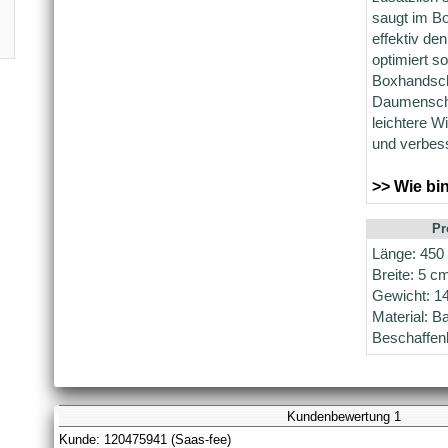
saugt im B
effektiv de
optimiert so
Boxhandsch
Daumenschla
leichtere 
und verbess
>> Wie b
Pr
Länge: 450
Breite: 5 c
Gewicht: 14
Material: B
Beschaffenh
Kundenbewertung 1
Kunde: 120475941 (Saas-fee)