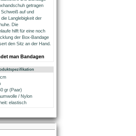
oxhandschuh getragen
n Schweiß auf und
 die Langlebigkeit der
uhe. Die
ufe hilft für eine noch
Wicklung der Box-Bandage
ert den Sitz an der Hand.
indet man Bandagen
oduktspezifikation
 cm
m
0 gr (Paar)
aumwolle / Nylon
eit: elastisch