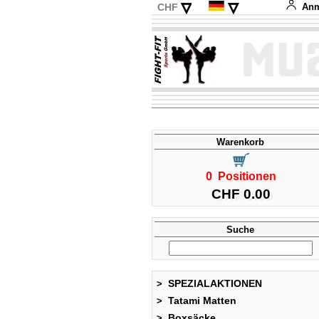
▿
▿
CHF
Anm
EUR
English
USD
Français
Italiano
Español
Warenkorb
0 Positionen
CHF 0.00
Suche
SPEZIALAKTIONEN
>
Tatami Matten
>
Boxsäcke
>