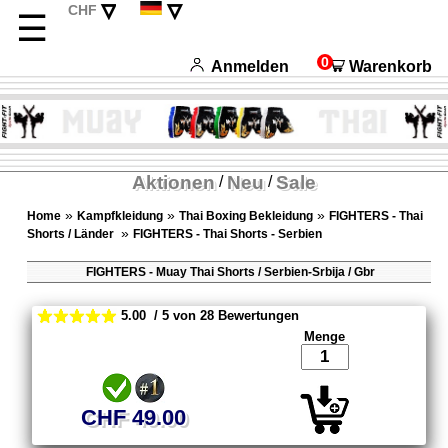
▿
▿
CHF
☰
EUR
English
USD
Français
0
Anmelden
Warenkorb
Italiano
Español
Aktionen
Neu
Sale
/
/
»
»
»
Home
Kampfkleidung
Thai Boxing Bekleidung
FIGHTERS - Thai
»
Shorts / Länder
FIGHTERS - Thai Shorts - Serbien
FIGHTERS - Muay Thai Shorts / Serbien-Srbija / Gbr
5.00 / 5 von 28 Bewertungen
Menge
CHF 49.00