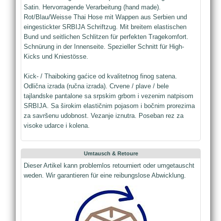
Satin. Hervorragende Verarbeitung (hand made).
Rot/Blau/Weisse Thai Hose mit Wappen aus Serbien und
eingestickter SRBIJA Schriftzug. Mit breitem elastischen
Bund und seitlichen Schlitzen für perfekten Tragekomfort.
Schnürung in der Innenseite. Spezieller Schnitt für High-
Kicks und Kniestösse.
Kick- / Thaiboking gaćice od kvalitetnog finog satena.
Odlična izrada (ručna izrada). Crvene / plave / bele
tajlandske pantalone sa srpskim grbom i vezenim natpisom
SRBIJA. Sa širokim elastičnim pojasom i bočnim prorezima
za savršenu udobnost. Vezanje iznutra. Poseban rez za
visoke udarce i kolena.
Umtausch & Retoure
Dieser Artikel kann problemlos retourniert oder umgetauscht
weden. Wir garantieren für eine reibungslose Abwicklung.