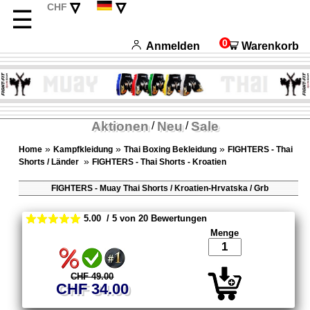
▿
▿
CHF
☰
EUR
English
USD
Français
0
Anmelden
Warenkorb
Italiano
Español
Aktionen
Neu
Sale
/
/
»
»
»
Home
Kampfkleidung
Thai Boxing Bekleidung
FIGHTERS - Thai
»
Shorts / Länder
FIGHTERS - Thai Shorts - Kroatien
FIGHTERS - Muay Thai Shorts / Kroatien-Hrvatska / Grb
5.00 / 5 von 20 Bewertungen
Menge
CHF 49.00
CHF 34.00