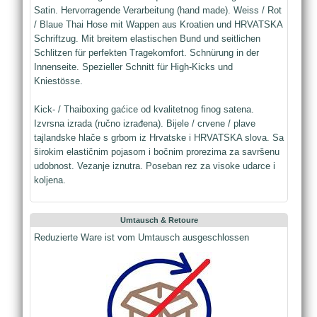
Satin. Hervorragende Verarbeitung (hand made). Weiss / Rot
/ Blaue Thai Hose mit Wappen aus Kroatien und HRVATSKA
Schriftzug. Mit breitem elastischen Bund und seitlichen
Schlitzen für perfekten Tragekomfort. Schnürung in der
Innenseite. Spezieller Schnitt für High-Kicks und
Kniestösse.
Kick- / Thaiboxing gaćice od kvalitetnog finog satena.
Izvrsna izrada (ručno izrađena). Bijele / crvene / plave
tajlandske hlače s grbom iz Hrvatske i HRVATSKA slova. Sa
širokim elastičnim pojasom i bočnim prorezima za savršenu
udobnost. Vezanje iznutra. Poseban rez za visoke udarce i
koljena.
Umtausch & Retoure
Reduzierte Ware ist vom Umtausch ausgeschlossen